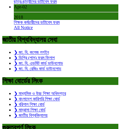
ছাত্র-ছাত্রীদের ডাটাবেস ফরম
Apr-02
2018
শিক্ষক কর্মচারীদের ডাটাবেস ফরম
All Notice
জাতীয় বিশ্ববিদ্যালয় সেবা
❯ জা. বি. কলেজ লগইন
❯ ডিগ্রি (পাস) ফরম ফিলাপ
❯ জা. বি. এডমিট কার্ড ডাউনলোড
❯ জা. বি. রেজিঃ কার্ড ডাউনলোড
শিক্ষা বোর্ডের লিংক
❯ মাধ্যমিক ও উচ্চ শিক্ষা অধিদপ্তর
❯ বাংলাদেশ কারিগরি শিক্ষা বোর্ড
❯ বরিশাল শিক্ষা বোর্ড
❯ মাদ্রাসা শিক্ষা বোর্ড
❯ জাতীয় বিশ্ববিদ্যালয়
গুরুত্বপূর্ণ লিংক