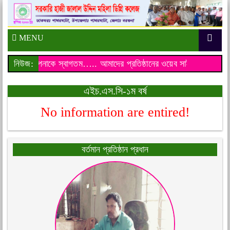
MENU
য়েব সাইটে আপনাকে স্বাগতম…..
নিউজ:
আমাদের প্রতিষ্ঠানের ওয়েব সাইটে আপনাকে 
এইচ.এস.সি-১ম বর্ষ
No information are entired!
বর্তমান প্রতিষ্ঠান প্রধান