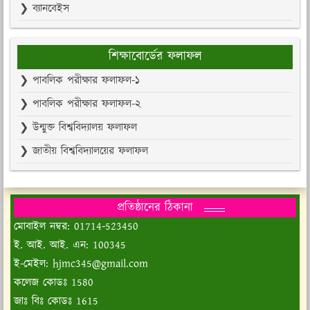
❯ ব্যানবেইস
শিক্ষাবোর্ডের ফলাফল
❯ পাবলিক পরীক্ষার ফলাফল-১
❯ পাবলিক পরীক্ষার ফলাফল-২
❯ উন্মুক্ত বিশ্ববিদ্যালয় ফলাফল
❯ জাতীয় বিশ্ববিদ্যালয়ের ফলাফল
প্রতিষ্ঠানের ঠিকানা
মোবাইল নম্বর: 01714-523450
ই. আই. আই. এন: 100345
ই-মেইল: hjmc345@gmail.com
কলেজ কোডঃ 1580
জাঃ বিঃ কোডঃ 1615