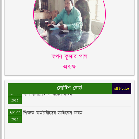
স্বপন কুমার পাল
অধ্যক্ষ
Jul-09
উপবৃত্তি প্রাপ্ত শিক্ষার্থীর তালিকা-২০২০-২০২১
2021
নোটিশ বোর্ড
Apr-02
ছাত্র-ছাত্রীদের ডাটাবেস ফরম
All Notice
2018
Apr-02
শিক্ষক কর্মচারীদের ডাটাবেস ফরম
2018