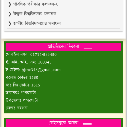
❯ পাবলিক পরীক্ষার ফলাফল-২
❯ উন্মুক্ত বিশ্ববিদ্যালয় ফলাফল
❯ জাতীয় বিশ্ববিদ্যালয়ের ফলাফল
প্রতিষ্ঠানের ঠিকানা
মোবাইল নম্বর: 01714-523450
ই. আই. আই. এন: 100345
ই-মেইল: hjmc345@gmail.com
কলেজ কোডঃ 1580
জাঃ বিঃ কোডঃ 1615
ডাকঘরঃ পাথরঘাটা
উপজেলাঃ পাথরঘাটা
জেলাঃ বরগুনা
ফেইসবুকে আমরা